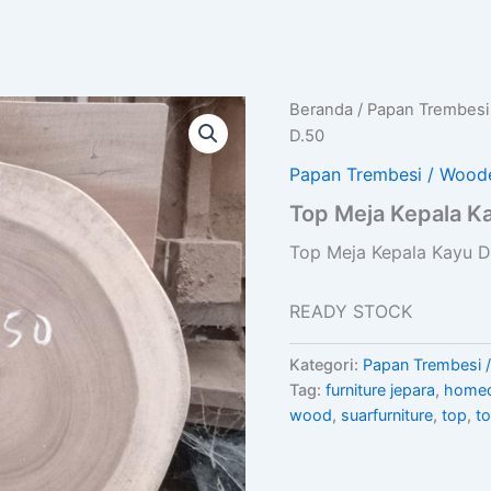
Beranda
/
Papan Trembesi
D.50
Papan Trembesi / Wood
Top Meja Kepala K
Top Meja Kepala Kayu D
READY STOCK
Kategori:
Papan Trembesi 
Tag:
furniture jepara
,
home
wood
,
suarfurniture
,
top
,
t