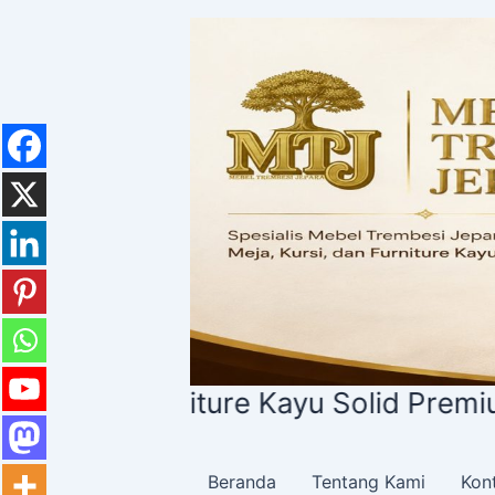
Lewati
ke
konten
rniture Kayu Solid Premium
Beranda
Tentang Kami
Kon