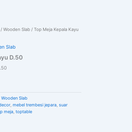
 / Wooden Slab
/ Top Meja Kepala Kayu
en Slab
ayu D.50
.50
/ Wooden Slab
decor
,
mebel trembesi jepara
,
suar
op meja
,
toptable