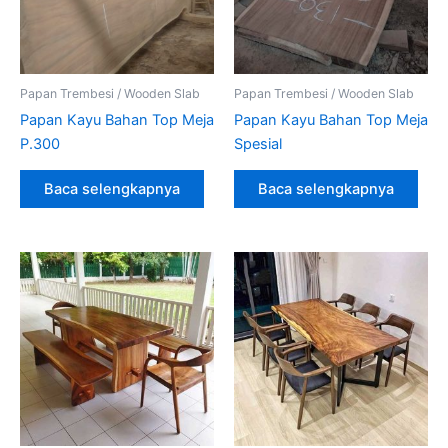
Papan Trembesi / Wooden Slab
Papan Trembesi / Wooden Slab
Papan Kayu Bahan Top Meja
Papan Kayu Bahan Top Meja
P.300
Spesial
Baca selengkapnya
Baca selengkapnya