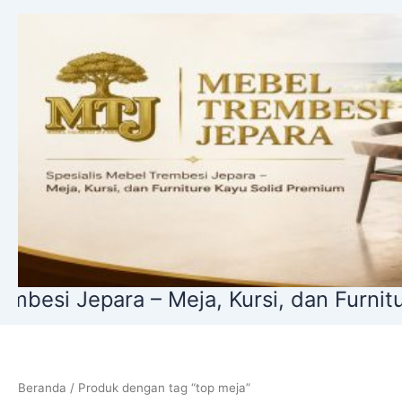
Lewati
ke
konten
ra – Meja, Kursi, dan Furniture Kayu So
Beranda
/ Produk dengan tag “top meja”