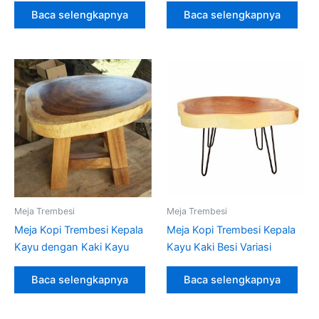
Baca selengkapnya
Baca selengkapnya
Meja Trembesi
Meja Trembesi
Meja Kopi Trembesi Kepala
Meja Kopi Trembesi Kepala
Kayu dengan Kaki Kayu
Kayu Kaki Besi Variasi
Baca selengkapnya
Baca selengkapnya