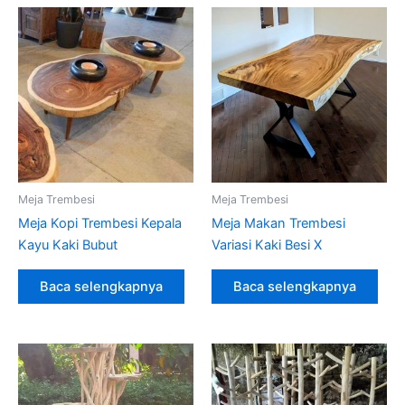
Meja Trembesi
Meja Trembesi
Meja Kopi Trembesi Kepala
Meja Makan Trembesi
Kayu Kaki Bubut
Variasi Kaki Besi X
Baca selengkapnya
Baca selengkapnya