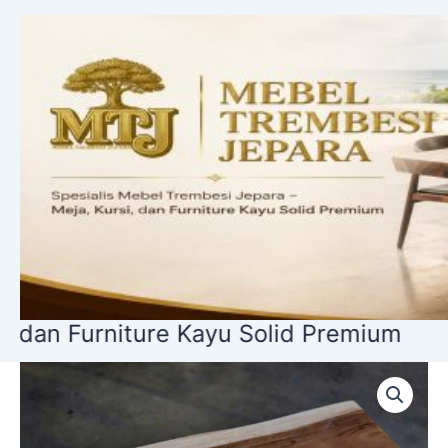
Lewati
ke
konten
niture Kayu Solid Premium