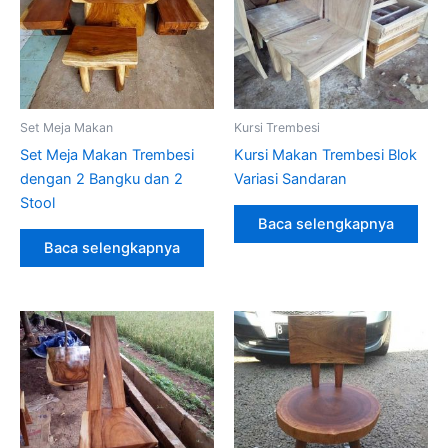
Set Meja Makan
Kursi Trembesi
Set Meja Makan Trembesi
Kursi Makan Trembesi Blok
dengan 2 Bangku dan 2
Variasi Sandaran
Stool
Baca selengkapnya
Baca selengkapnya