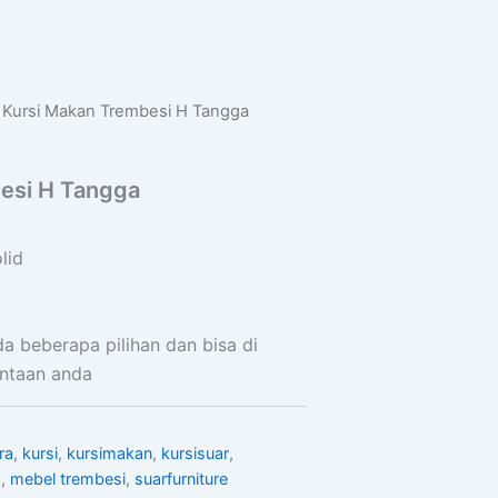
 Kursi Makan Trembesi H Tangga
esi H Tangga
lid
da beberapa pilihan dan bisa di
ntaan anda
ra
,
kursi
,
kursimakan
,
kursisuar
,
a
,
mebel trembesi
,
suarfurniture