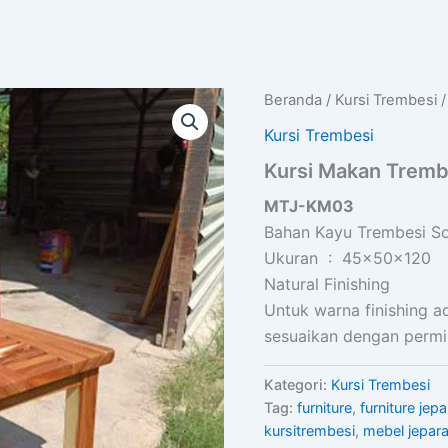
Beranda
/
Kursi Trembesi
/
Kursi Trembesi
Kursi Makan Tremb
MTJ-KM03
Bahan Kayu Trembesi So
Ukuran : 45x50x120
Natural Finishing
Untuk warna finishing a
sesuaikan dengan permi
Kategori:
Kursi Trembesi
Tag:
furniture
,
furniture jepa
kursitrembesi
,
mebel jepar