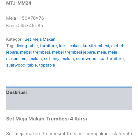
MTJ-MM24
Meja : 150x70x76
Kursi : 45x45x85
Kategori:
Set Meja Makan
Tag:
dining table
,
furniture
,
kursimakan
,
kursitrembesi
,
mebel
jepara
,
mebel trembesi
,
mebel trembesi jepara
,
meja
,
meja
makan
,
mejamakan
,
set meja makan
,
suar wood
,
suarfurniture
,
suarwood
,
table
,
toptable
Deskripsi
Ulasan (0)
Set Meja Makan Trembesi 4 Kursi
Set meja makan Trembesi 4 Kursi ini merupakan salah satu