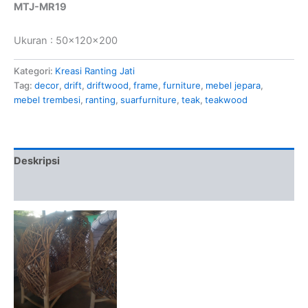
MTJ-MR19
Ukuran : 50x120x200
Kategori:
Kreasi Ranting Jati
Tag:
decor
,
drift
,
driftwood
,
frame
,
furniture
,
mebel jepara
,
mebel trembesi
,
ranting
,
suarfurniture
,
teak
,
teakwood
Deskripsi
Ulasan (0)