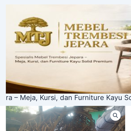
Lewati
ke
konten
a, Kursi, dan Furniture Kayu Solid Prem