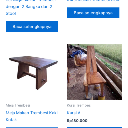
dengan 2 Bangku dan 2
Baca selengkapnya
Stool
Baca selengkapnya
Meja Trembesi
Kursi Trembesi
Meja Makan Trembesi Kaki
Kursi A
Kotak
Rp
180.000