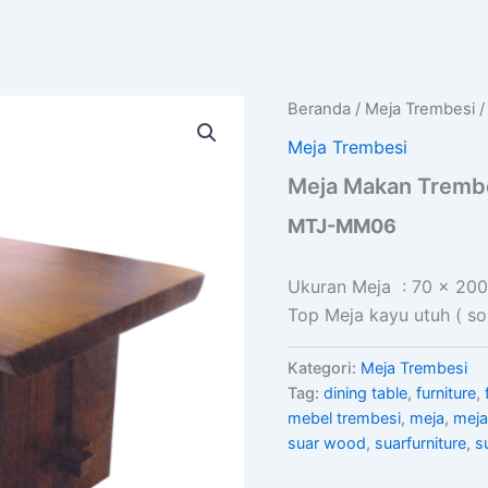
Beranda
/
Meja Trembesi
/
Meja Trembesi
Meja Makan Trembe
MTJ-MM06
Ukuran Meja : 70 x 200
Top Meja kayu utuh ( sol
Kategori:
Meja Trembesi
Tag:
dining table
,
furniture
,
mebel trembesi
,
meja
,
mej
suar wood
,
suarfurniture
,
s