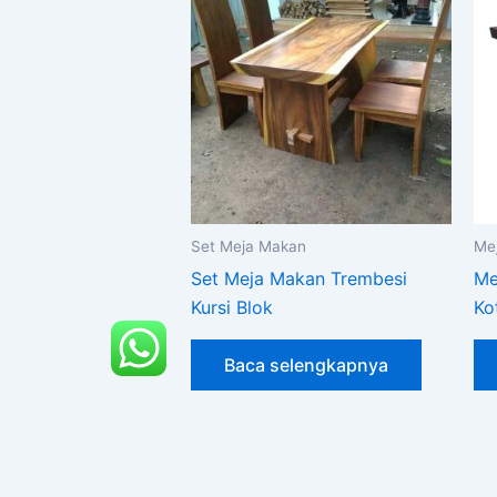
Set Meja Makan
Me
Set Meja Makan Trembesi
Me
Kursi Blok
Ko
Baca selengkapnya