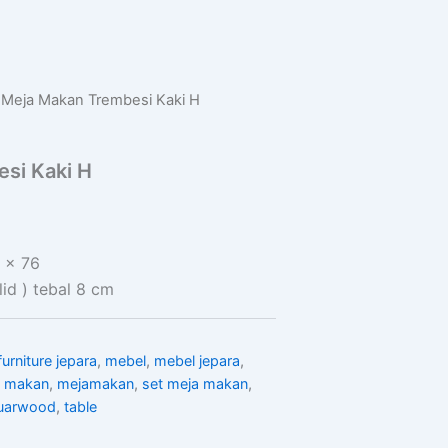
 Meja Makan Trembesi Kaki H
si Kaki H
 x 76
id ) tebal 8 cm
furniture jepara
,
mebel
,
mebel jepara
,
a makan
,
mejamakan
,
set meja makan
,
uarwood
,
table