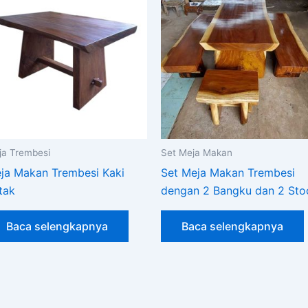
ja Trembesi
Set Meja Makan
ja Makan Trembesi Kaki
Set Meja Makan Trembesi
tak
dengan 2 Bangku dan 2 Sto
Baca selengkapnya
Baca selengkapnya