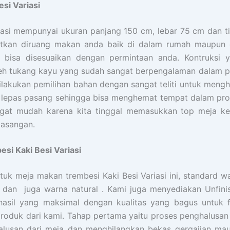
si Variasi
iasi mempunyai ukuran panjang 150 cm, lebar 75 cm dan 
atkan diruang makan anda baik di dalam rumah maupun d
 bisa disesuaikan dengan permintaan anda. Kontruksi
l oleh tukang kayu yang sudah sangat berpengalaman dalam
ilakukan pemilihan bahan dengan sangat teliti untuk mengh
 di lepas pasang sehingga bisa menghemat tempat dalam pr
ngat mudah karena kita tinggal memasukkan top meja ke
asangan.
esi Kaki Besi Variasi
tuk meja makan trembesi Kaki Besi Variasi ini, standard w
) dan juga warna natural . Kami juga menyediakan Unfini
hasil yang maksimal dengan kualitas yang bagus untuk f
produk dari kami. Tahap pertama yaitu proses penghalus
lusan dari meja dan menghilangkan bekas gergajian mau