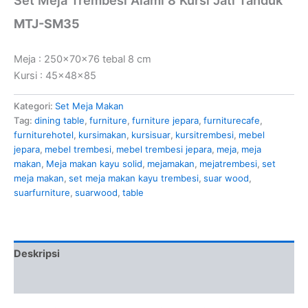
MTJ-SM35
Meja : 250x70x76 tebal 8 cm
Kursi : 45x48x85
Kategori:
Set Meja Makan
Tag:
dining table
,
furniture
,
furniture jepara
,
furniturecafe
,
furniturehotel
,
kursimakan
,
kursisuar
,
kursitrembesi
,
mebel
jepara
,
mebel trembesi
,
mebel trembesi jepara
,
meja
,
meja
makan
,
Meja makan kayu solid
,
mejamakan
,
mejatrembesi
,
set
meja makan
,
set meja makan kayu trembesi
,
suar wood
,
suarfurniture
,
suarwood
,
table
Deskripsi
Ulasan (0)