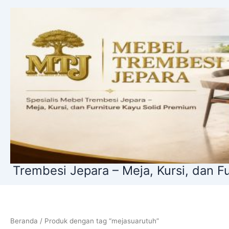
Lewati
ke
konten
embesi Jepara – Meja, Kursi, dan Furnit
Beranda
/ Produk dengan tag “mejasuarutuh”