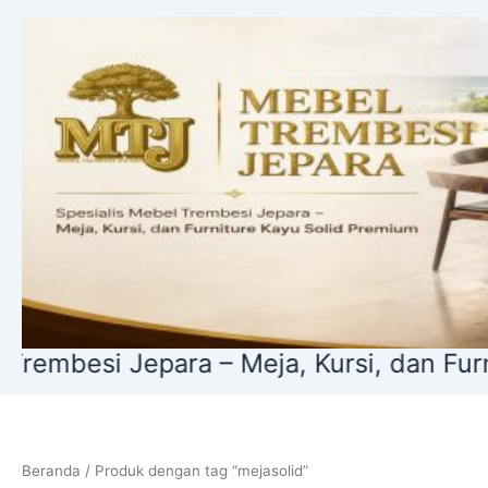
Lewati
ke
konten
esi Jepara – Meja, Kursi, dan Furnitur
Beranda
/ Produk dengan tag “mejasolid”