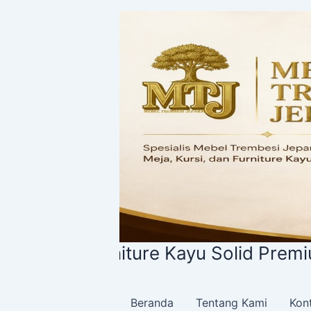
Lewati
ke
konten
 Furniture Kayu Solid Premium
Beranda
Tentang Kami
Kon