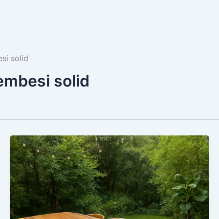
si solid
embesi solid