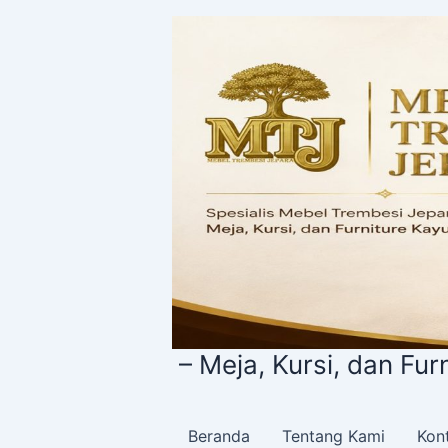
Lewati
ke
konten
ara – Meja, Kursi, dan Furniture Kay
Beranda
Tentang Kami
Kon