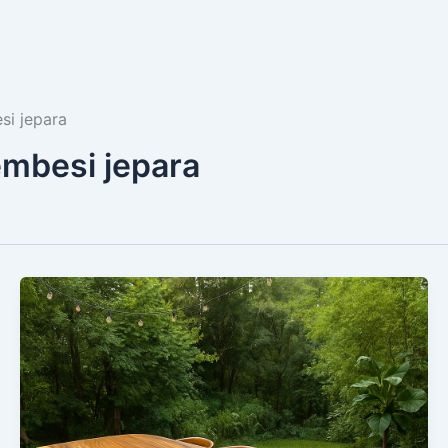
si jepara
embesi jepara