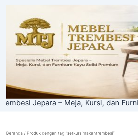
Lewati
ke
konten
esi Jepara – Meja, Kursi, dan Furniture
Beranda
/ Produk dengan tag “setkursimakantrembesi”