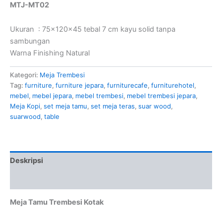
MTJ-MT02
Ukuran : 75x120x45 tebal 7 cm kayu solid tanpa
sambungan
Warna Finishing Natural
Kategori:
Meja Trembesi
Tag:
furniture
,
furniture jepara
,
furniturecafe
,
furniturehotel
,
mebel
,
mebel jepara
,
mebel trembesi
,
mebel trembesi jepara
,
Meja Kopi
,
set meja tamu
,
set meja teras
,
suar wood
,
suarwood
,
table
Deskripsi
Ulasan (0)
Meja Tamu Trembesi Kotak