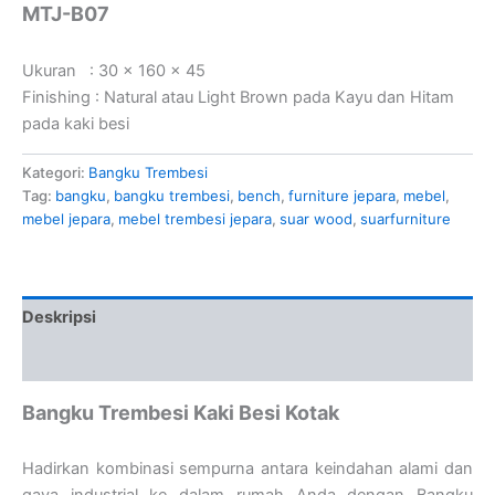
MTJ-B07
Ukuran : 30 x 160 x 45
Finishing : Natural atau Light Brown pada Kayu dan Hitam
pada kaki besi
Kategori:
Bangku Trembesi
Tag:
bangku
,
bangku trembesi
,
bench
,
furniture jepara
,
mebel
,
mebel jepara
,
mebel trembesi jepara
,
suar wood
,
suarfurniture
Deskripsi
Ulasan (0)
Bangku Trembesi Kaki Besi Kotak
Hadirkan kombinasi sempurna antara keindahan alami dan
gaya industrial ke dalam rumah Anda dengan Bangku