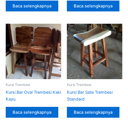
Baca selengkapnya
Baca selengkapnya
Kursi Trembesi
Kursi Trembesi
Kursi Bar Oval Trembesi Kaki
Kursi Bar Sate Trembesi
Kayu
Standard
Baca selengkapnya
Baca selengkapnya