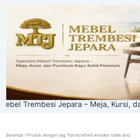
Lewati
ke
konten
l Trembesi Jepara – Meja, Kursi, dan Fu
Beranda
/ Produk dengan tag “handcrafted wooden table and